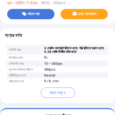
মূল্য：USD1~1.3/pc
MOQ：300pcs
ভালো দাম
এখন যোগাযোগ
পণ্যের বর্ণনা
,
,
3 ফোল্ডিং কমপ্যাক্ট উল্টানো ছাতা
পঞ্জি উল্টানো ভ্রমণ ছাতা
লক্ষণীয় করা
0.28 কেজি বিপরীত ভাঁজ ছাতা
উৎপত্তি স্থল
চীন
ডেলিভারি সময়
15 ~ 30days
ন্যূনতম চাহিদার পরিমাণ
300pcs
পরিচিতিমুলক নাম
Neutral
পরিশোধের শর্ত
টি / টি, পেপাল
আরো দেখুন